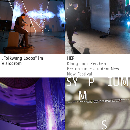
„Folkwang Loops“ im
HER
Visiodrom
Klang-Tanz-Zeichen-
Performance auf dem New
Now Festival